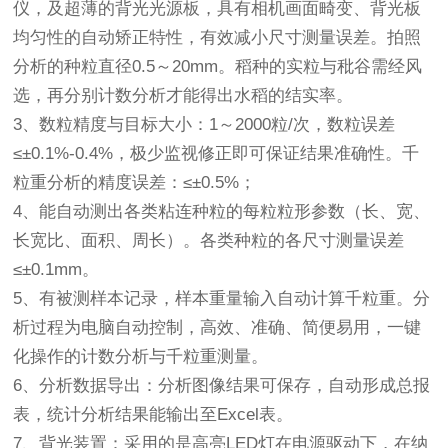
仪，及超薄的背光光源板，具有相机画面畸变、背光板
均匀性的自动矫正特性，有效减小尺寸测量误差。拍照
分析的种粒直径0.5～20mm。稻种的实粒与秕谷需经风
选，再分别计数分析才能得出水稻的结实率。
3、数粒精度与目标大小：1～2000粒/次，数粒误差
≤±0.1%-0.4%，极少监视修正即可保证结果准确性。千
粒重分析的精度误差：≤±0.5%；
4、能自动测出各类粘连种粒的每粒粒形参数（长、宽、
长宽比、面积、周长）。各类种粒的各尺寸测量误差
≤±0.1mm。
5、有被测样本记录，样本重量输入自动计算千粒重。分
析过程为电脑自动控制，高效、准确、简便易用，一键
化操作的计数分析与千粒重测量。
6、分析数据导出：分析图像结果可保存，自动形成总报
表，统计分析结果能输出至Excel表。
7、背光装置：采用的是高亮LED灯在电源驱动下，在纳