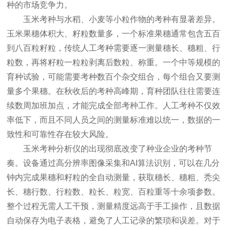
种的市场竞争力。
玉米考种与水稻、小麦等小粒作物的考种有显著差异。
玉米果穗体积大、籽粒数量多，一个标准果穗通常包含五百
到八百粒籽粒，传统人工考种需要逐一测量穗长、穗粗、行
粒数，再将籽粒一粒粒剥离后数粒、称重。一个中等规模的
育种试验，可能需要考种数百个杂交组合，每个组合又要测
量多个果穗。在秋收后的考种高峰期，育种团队往往需要连
续数周加班加点，才能完成全部考种工作。人工考种不仅效
率低下，而且不同人员之间的测量标准难以统一，数据的一
致性和可靠性存在较大风险。
玉米考种分析仪的出现彻底改变了种业企业的考种节
奏。设备通过高分辨率图像采集和AI算法识别，可以在几分
钟内完成果穗和籽粒的全自动测量，获取穗长、穗粗、秃尖
长、穗行数、行粒数、粒长、粒宽、百粒重等十余项参数。
整个过程无需人工干预，测量精度远高于手工操作，且数据
自动保存为电子表格，避免了人工记录的繁琐和误差。对于