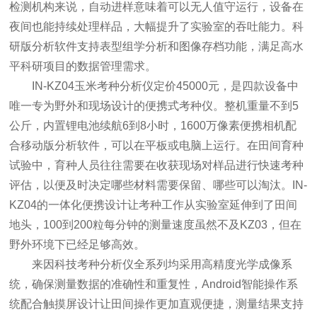
检测机构来说，自动进样意味着可以无人值守运行，设备在
夜间也能持续处理样品，大幅提升了实验室的吞吐能力。科
研版分析软件支持表型组学分析和图像存档功能，满足高水
平科研项目的数据管理需求。
IN-KZ04玉米考种分析仪定价45000元，是四款设备中
唯一专为野外和现场设计的便携式考种仪。整机重量不到5
公斤，内置锂电池续航6到8小时，1600万像素便携相机配
合移动版分析软件，可以在平板或电脑上运行。在田间育种
试验中，育种人员往往需要在收获现场对样品进行快速考种
评估，以便及时决定哪些材料需要保留、哪些可以淘汰。IN-
KZ04的一体化便携设计让考种工作从实验室延伸到了田间
地头，100到200粒每分钟的测量速度虽然不及KZ03，但在
野外环境下已经足够高效。
来因科技考种分析仪全系列均采用高精度光学成像系
统，确保测量数据的准确性和重复性，Android智能操作系
统配合触摸屏设计让田间操作更加直观便捷，测量结果支持