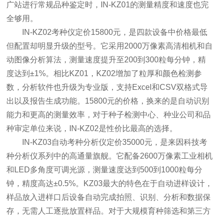
广站进行常规品种鉴定时，IN-KZ01的测量精度和速度也完
全够用。
IN-KZ02考种仪定价15800元，是四款设备中价格最低
但配置却明显升级的型号。它采用2000万像素高清相机和自
动图像分析算法，测量速度提升至200到300粒每分钟，精
度达到±1%。相比KZ01，KZ02增加了粒厚和颜色检测参
数，分析软件也升级为专业版，支持Excel和CSV双格式导
出以及报告生成功能。15800元的价格，换来的是自动识别
能力和更高的测量效率，对于种子检测中心、种业公司和品
种审定单位来说，IN-KZ02是性价比最高的选择。
IN-KZ03自动考种分析仪定价35000元，是来因科技考
种分析仪系列中的高通量旗舰。它配备2600万像素工业相机
和LED多角度可调光源，测量速度达到500到1000粒每分
钟，精度高达±0.5%。KZ03最大的特色在于自动进样设计，
样品放入进样口后设备自动完成拍照、识别、分析和数据保
存，无需人工逐批放置样品。对于大规模育种筛选和第三方