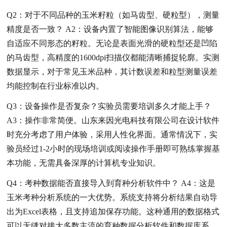
Q2：对于不同品种的玉米籽粒（如马齿型、硬粒型），测量
精度是否一致？
A2：设备内置了智能图像识别算法，能够
自适应不同形态的籽粒。无论是表面光滑的硬粒型还是凹陷
的马齿型，高精度的1600dpi扫描仪都能清晰捕捉轮廓。实测
数据显示，对于常见玉米品种，其计数误差和粒型测量误差
均能控制在行业标准以内。
Q3：设备操作是否复杂？实验员需要培训多久才能上手？
A3：操作非常简便。山东来因光电科技有限公司在设计软件
时充分考虑了用户体验，采用人性化界面。通常情况下，实
验员经过1-2小时的现场培训或阅读操作手册即可熟练掌握基
本功能，无需具备深厚的计算机专业知识。
Q4：考种数据能否直接导入到育种分析软件中？
A4：这是
玉米考种分析系统
的一大优势。系统支持将分析结果自动导
出为Excel表格，且支持追加保存功能。这种通用的数据格式
可以无缝对接大多数主流的育种数据分析软件和数据库系