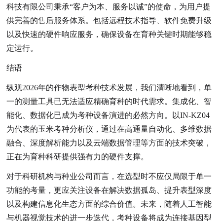
科技有限公司秉承“客户为本、服务以诚”的使命，为用户提
供完善的售后服务体系。包括远程技术指导、软件免费升级
以及快速的硬件响应服务，确保设备在育种关键时期能够稳
定运行。
结语
纵观2026年的作物表型考种技术发展，我们清晰地看到，单
一的测量工具已无法适应精确育种的时代需求。集成化、智
能化、数据化已成为考种设备演进的必然方向。以IN-KZ04
为代表的
玉米考种分析仪
，通过在高通量自动化、多维数据
融合、深度解析能力以及云端数据管理等方面的技术突破，
正在为育种科研提供强有力的硬件支撑。
对于科研机构与种业公司而言，在选型时不应仅局限于单一
功能的考量，更应关注设备在解决数据孤岛、提升表型深度
以及构建信息化生态方面的综合价值。未来，随着人工智能
与机器视觉技术的进一步迭代，考种设备将成为连接基因型