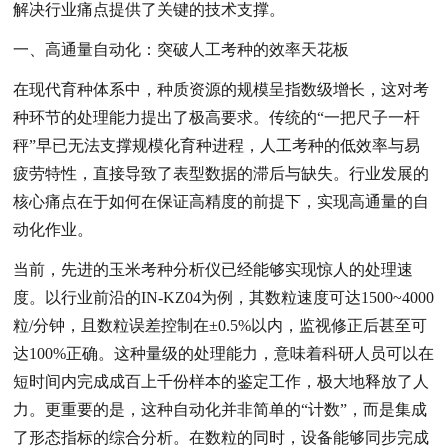
解决行业痛点提供了关键的技术支撑。
一、高通量自动化：突破人工考种的效率天花板
在现代育种体系中，种质资源的规模呈指数级增长，这对考
种环节的处理能力提出了极高要求。传统的“一把尺子一杆
秤”早已无法支撑规模化育种进程，人工考种的低效率与易
疲劳特性，直接导致了表型数据的滞后与缺失。行业发展的
核心痛点在于如何在保证高精度的前提下，实现高通量的自
动化作业。
当前，先进的
玉米考种分析仪
已经能够实现惊人的处理速
度。以行业前沿的IN-KZ04为例，其数粒速度可达1500~4000
粒/分钟，且数粒误差控制在±0.5%以内，监视修正后甚至可
达100%正确。这种量级的处理能力，意味着科研人员可以在
短时间内完成成百上千份样本的鉴定工作，极大地释放了人
力。更重要的是，这种自动化并非简单的“计数”，而是集成
了形态指标的综合分析。在数粒的同时，设备能够同步完成